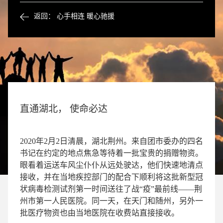
返回： 心手相连 暖心驰援
直通湖北， 使命必达
2020年2月2日清晨，湖北荆州。来自团市委办的四名
书记在约定的地点焦急等待着一批宝贵的捐赠物资。
眼看着运送车风尘仆仆从远处驶达，他们快速地清点
接收，并在当地疾控部门的配合下顺利将这批新型冠
状病毒检测试剂第一时间送往了战“疫”最前线——荆
州市第一人民医院。同一天，在天门和随州，另外一
批医疗物资也由当地医院在收费站直接接收。