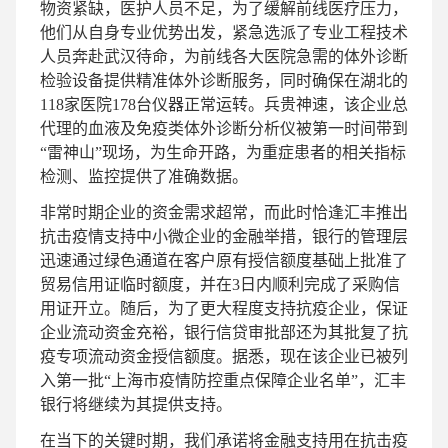
物资紧缺，医护人员不足，为了缓解前线医疗压力，
他们从自身专业优势出发，紧急选派了专业工程技术
人员奔赴武汉待命，为前线各大医院急需的体外诊断
检验设备提供精准体外诊断服务，同时确保在湖北的
118家医院178台仪器正常运转。兵贵神速，该企业总
代理的血液及免疫类体外诊断分析仪被第一时间带到
“雷神山”现场，为生命开路，为重症患者的相关指标
检测、监控提供了准确数据。
非常时期企业的资金需求超常，而此时恰逢汇丰推出
抗击疫情支持中小微企业的金融举措，银行的管理层
迅速通过绿色通道在客户原有授信额度基础上批准了
贸易信用证临时额度，并在3日内顺利完成了采购信
用证开立。随后，为了更大程度支持抗疫企业，保证
企业流动资金充裕，银行信贷审批部还为其批复了抗
疫专项流动资金授信额度。据悉，现在该企业已被列
入第一批“上海市疫情防控重点保障企业名单”，汇丰
银行将继续为其提供支持。
在当下的关键时期，我们承诺将金融支持用在抗击疫