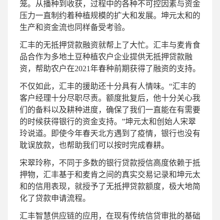
笼。从播种到收获，过程中的各种不可控因素与资金
压力一直制约着种植规模的扩大和发展。坤元太和的
生产和资金流也同样备受考验。
汇丰的无抵押贷款融资就帮上了大忙。汇丰与麦肯食
品合作为多地土豆种植农户企业提供无抵押贷款融
资，帮助农户在2021年春种前期获得了融资的支持。
不仅如此，汇丰的援助还十分具有人情味。“汇丰的
客户经理十分尽职尽责。额度批复后，他十分关心我
们的备料以及耕种进度，确保了我们一直能在有需要
的时候获得银行的资金支持。”坤元太和创始人宋翠
玲说道。即使今年春天北方遇到了疫情，银行也没有
耽误放款，也帮助我们可以按时完成春耕。
宋翠玲称，不同于多数的银行贷款授信高度依赖于抵
押物，汇丰基于和麦肯之间的真实交易记录和坤元太
和的信用表现，就授予了无抵押贷款额度，极大地简
化了贷款申请流程。
汇丰智慧供应链的应用，在现有传统信贷审批的基础