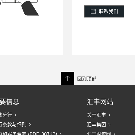
联系我们
回到顶部
要信息
汇丰网站
找分行
关于汇丰
行条款与细则
汇丰集团
和服务费率 (PDF, 307KB)
汇丰财资网