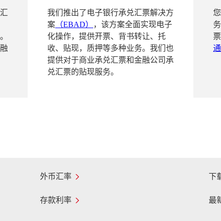
汇
我们推出了电子银行承兑汇票解决方
您
案
（EBAD）
，该方案全面实现电子
务
。
化操作，提供开票、背书转让、托
票
融
收、贴现，质押等多种业务。我们也
通
提供对于商业承兑汇票和金融公司承
兑汇票的贴现服务。
外币汇率
下
存款利率
最