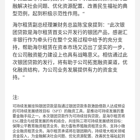
融解决社会问题、优化资源配置、改善民生福祉的典
型范例，起到积极示范性作用。“
海尔租赁副总经理兼财务总监陈宝泉提到：“此次银
团贷款是海尔租赁首支公开发行的银团产品，感谢汇
丰银行作为牵头行在整个交易过程中给予的充分支
持，帮助海尔租赁在资本市场又迈出了坚实的一步，
在公司融资能力建设上也具有战略意义。相信通过此
次银团贷款的发行，将有助于公司拓宽融资渠道，优
化融资结构，为公司业务发展提供有力的资金支
持。”
注:
可持续发展挂钩银团贷款是指通过银团贷款条款激励借款人达成预设
的可持续发展绩效目标（SPT）的融资工具，是推动可持续发展的重
要金融手段之一。本次银团贷款作为可持续挂钩贷款，是海尔租赁将
ESG理念与经营发展的有机结合，共挂钩三项可持续发展绩效目标：
保障公平教育融资租赁业务、助力畜牧养殖融资租赁业务、支持小微
企业融资租赁业务。海尔租赁承诺将在银团期内，持续增大相关领域
资金投入，为金融解决社会问题、优化资源配置、改善民生福祉起到